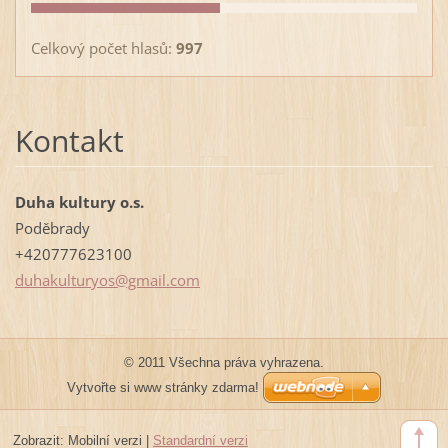
Celkový počet hlasů:
997
Kontakt
Duha kultury o.s.
Poděbrady
+420777623100
duhakult
uryos@gm
ail.com
© 2011 Všechna práva vyhrazena.
Vytvořte si www stránky zdarma!
Zobrazit:
Mobilní verzi
|
Standardní verzi